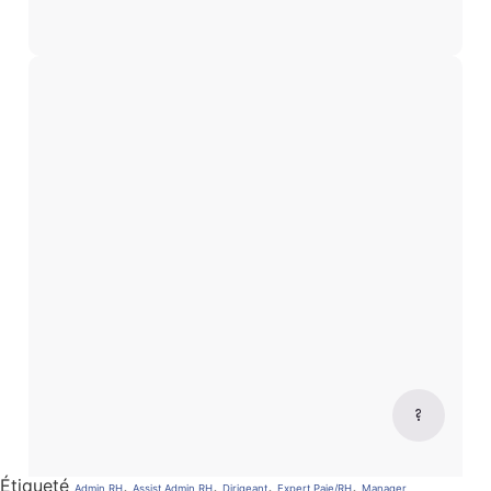
Étiqueté
,
,
,
,
Admin RH
Assist Admin RH
Dirigeant
Expert Paie/RH
Manager