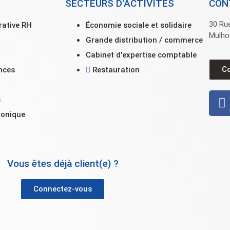
SECTEURS D'ACTIVITÉS
CON
30 Ru
rative RH
Économie sociale et solidaire
Mulho
Grande distribution / commerce
Cabinet d'expertise comptable
C
nces
Restauration
n
s
ronique
Vous êtes déjà client(e) ?
Connectez-vous