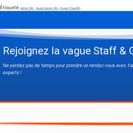
Étiqueté
,
,
Admin RH
Assist Admin RH
Expert Paie/RH
Rejoignez la vague Staff & 
Ne perdez pas de temps pour prendre un rendez-vous avec l’u
experts !