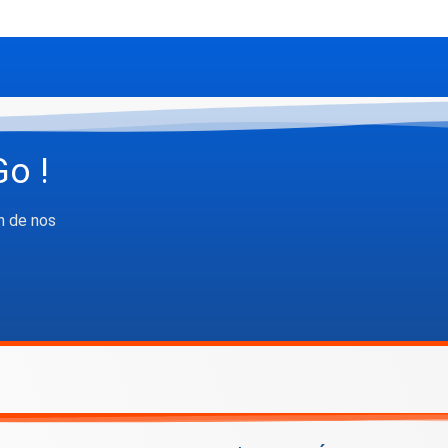
Go !
n de nos