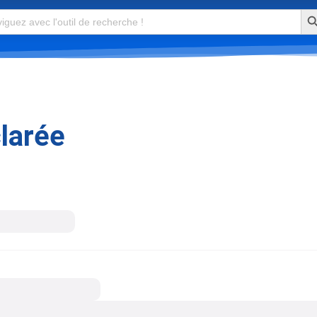
Se
larée