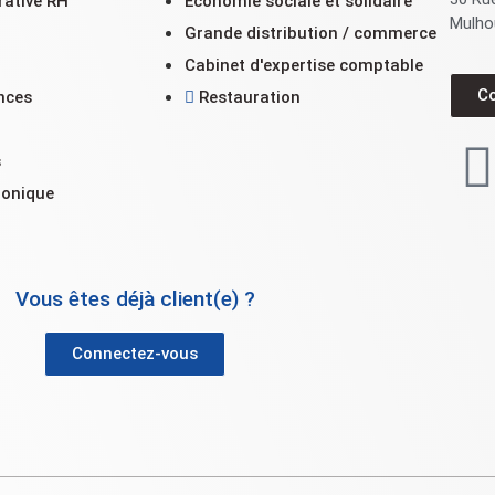
rative RH
Économie sociale et solidaire
Mulho
Grande distribution / commerce
Cabinet d'expertise comptable
C
nces
Restauration
n
s
ronique
Vous êtes déjà client(e) ?
Connectez-vous