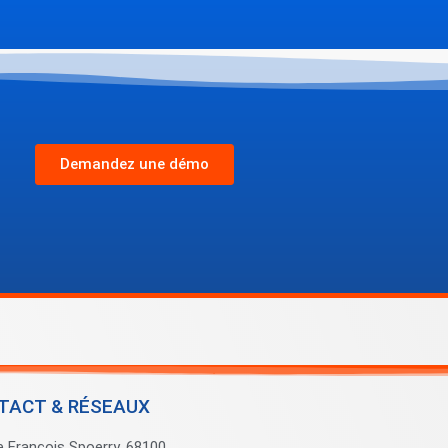
Demandez une démo
TACT & RÉSEAUX
e François Spoerry, 68100