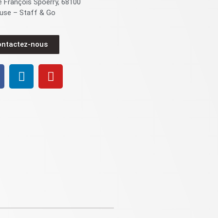
e François Spoerry, 68100
use – Staff & Go
ontactez-nous