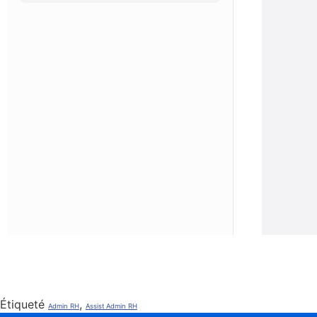
Étiqueté
,
Admin RH
Assist Admin RH