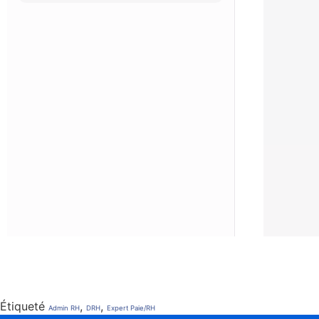
Étiqueté
,
,
Admin RH
DRH
Expert Paie/RH