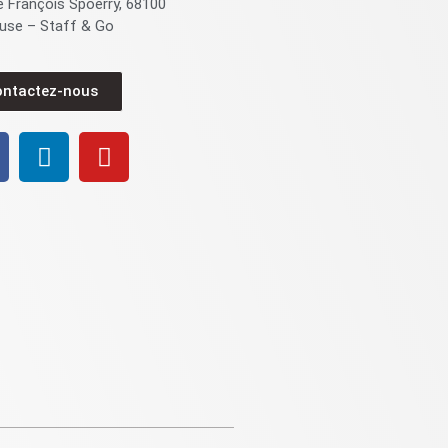
e François Spoerry, 68100
use – Staff & Go
ontactez-nous