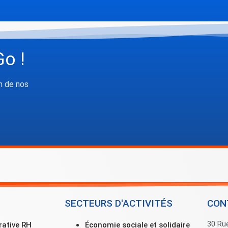
Go !
n de nos
SECTEURS D'ACTIVITÉS
CON
30 Ru
rative RH
Économie sociale et solidaire