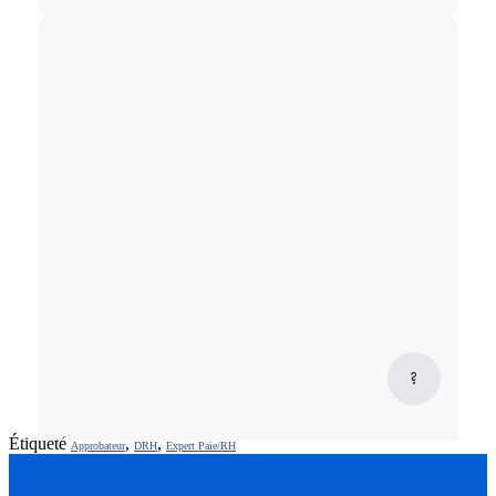
Étiqueté
,
,
Approbateur
DRH
Expert Paie/RH