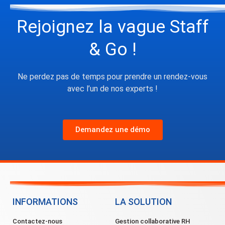
Rejoignez la vague Staff
& Go !
Ne perdez pas de temps pour prendre un rendez-vous
avec l’un de nos experts !
Demandez une démo
INFORMATIONS
LA SOLUTION
Contactez-nous
Gestion collaborative RH